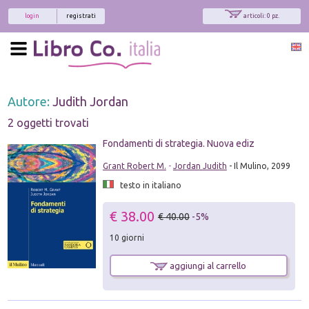
login
registrati
articoli: 0 pz.
Autore:
Judith Jordan
2 oggetti trovati
Fondamenti di strategia. Nuova ediz
Grant Robert M.
-
Jordan Judith
- Il Mulino, 2099
testo in italiano
€ 38.00
€ 40.00
-5%
10 giorni
aggiungi al carrello