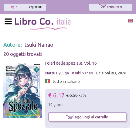
login
registrati
articoli: 0 pz.
Autore:
Itsuki Nanao
20 oggetti trovati
I diari della speziale. Vol. 16
Natsu Hyuuga
-
Itsuki Nanao
- Edizioni BD, 2026
testo in italiano
€ 6.17
€ 6.50
-5%
10 giorni
aggiungi al carrello