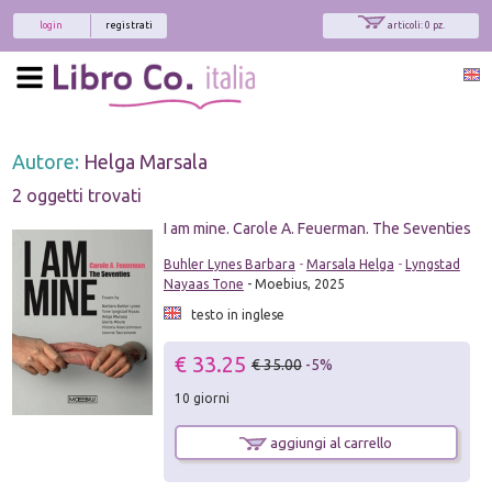
login
registrati
articoli: 0 pz.
Autore:
Helga Marsala
2 oggetti trovati
I am mine. Carole A. Feuerman. The Seventies
Buhler Lynes Barbara
-
Marsala Helga
-
Lyngstad
Nayaas Tone
- Moebius, 2025
testo in inglese
€ 33.25
€ 35.00
-5%
10 giorni
aggiungi al carrello