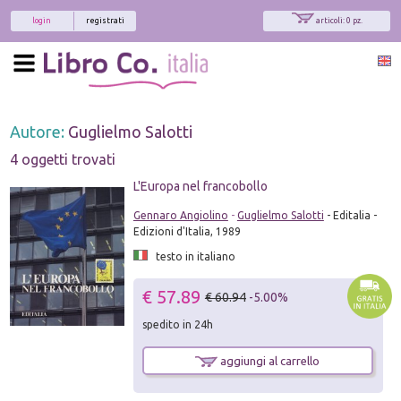
login
registrati
articoli: 0 pz.
Autore:
Guglielmo Salotti
4 oggetti trovati
L'Europa nel francobollo
Gennaro Angiolino
-
Guglielmo Salotti
- Editalia -
Edizioni d'Italia, 1989
testo in italiano
€ 57.89
€ 60.94
-5.00%
spedito in 24h
aggiungi al carrello