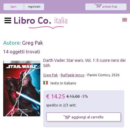
login
registrati
articoli: 0 pz.
Autore:
Greg Pak
14 oggetti trovati
Darth Vader. Star wars. Vol. 1: Il cuore nero dei
Sith
Greg Pak
-
Raffaele Ienco
- Panini Comics, 2026
testo in italiano
€ 14.25
€ 15.00
-5%
spedito in 2/3 sett.
aggiungi al carrello