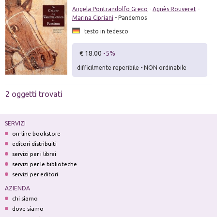
Angela Pontrandolfo Greco
-
Agnès Rouveret
-
Marina Cipriani
- Pandemos
testo in tedesco
€ 18.00
-5%
difficilmente reperibile - NON ordinabile
2 oggetti trovati
SERVIZI
on-line bookstore
editori distribuiti
servizi per i librai
servizi per le biblioteche
servizi per editori
AZIENDA
chi siamo
dove siamo