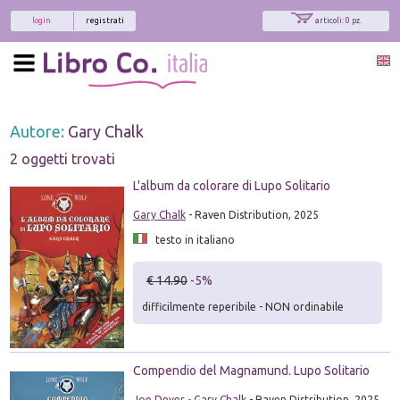
login
registrati
articoli: 0 pz.
Autore:
Gary Chalk
2 oggetti trovati
L'album da colorare di Lupo Solitario
Gary Chalk
- Raven Distribution, 2025
testo in italiano
€ 14.90
-5%
difficilmente reperibile - NON ordinabile
Compendio del Magnamund. Lupo Solitario
Joe Dever
-
Gary Chalk
- Raven Distribution, 2025