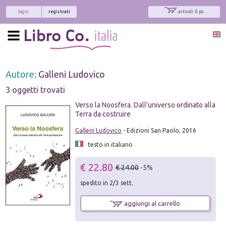
login
registrati
articoli: 0 pz.
Autore:
Galleni Ludovico
3 oggetti trovati
Verso la Noosfera. Dall'universo ordinato alla
Terra da costruire
Galleni Ludovico
- Edizioni San Paolo, 2016
testo in italiano
€ 22.80
€ 24.00
-5%
spedito in 2/3 sett.
aggiungi al carrello