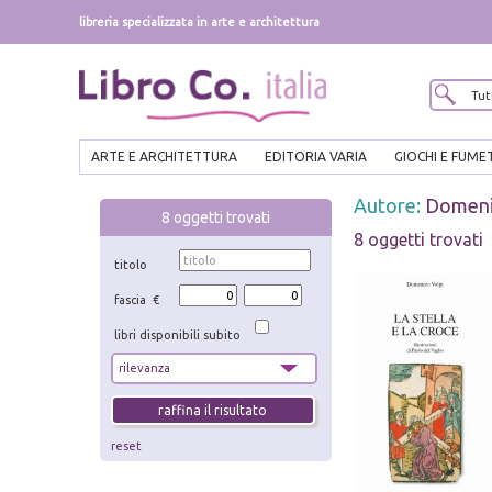
libreria specializzata in arte e architettura
ARTE E ARCHITETTURA
EDITORIA VARIA
GIOCHI E FUME
Autore:
Domeni
8
oggetti trovati
8 oggetti trovati
titolo
fascia €
libri disponibili subito
reset