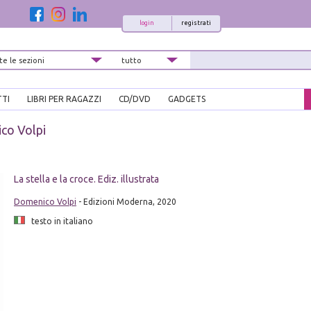
login
registrati
TTI
LIBRI PER RAGAZZI
CD/DVD
GADGETS
co Volpi
La stella e la croce. Ediz. illustrata
Domenico Volpi
- Edizioni Moderna, 2020
testo in italiano