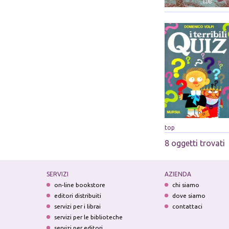
top
8 oggetti trovati
SERVIZI
AZIENDA
on-line bookstore
chi siamo
editori distribuiti
dove siamo
servizi per i librai
contattaci
servizi per le biblioteche
servizi per editori