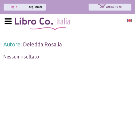
login
registrati
articoli: 0 pz.
Autore:
Deledda Rosalia
Nessun risultato