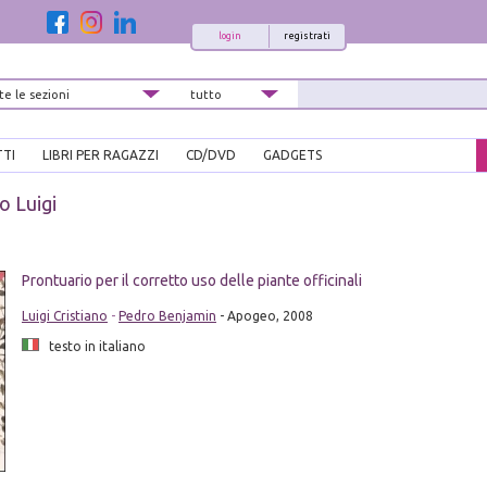
login
registrati
TTI
LIBRI PER RAGAZZI
CD/DVD
GADGETS
o Luigi
Prontuario per il corretto uso delle piante officinali
Luigi Cristiano
-
Pedro Benjamin
- Apogeo, 2008
testo in italiano