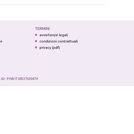
TERMINI
avvertenze legali
ne
condizioni contrattuali
privacy (pdf)
.62 - P.IVA IT 00527630479