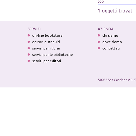
top
1 oggetti trovati
SERVIZI
AZIENDA
on-line bookstore
chi siamo
editori distribuiti
dove siamo
servizi per i librai
contattaci
servizi per le biblioteche
servizi per editori
50026 San Casciano V.P. F