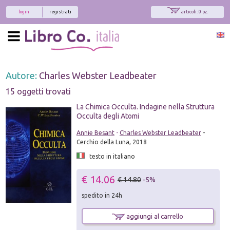
login
registrati
articoli: 0 pz.
Autore:
Charles Webster Leadbeater
15 oggetti trovati
La Chimica Occulta. Indagine nella Struttura
Occulta degli Atomi
Annie Besant
-
Charles Webster Leadbeater
-
Cerchio della Luna, 2018
testo in italiano
€ 14.06
€ 14.80
-5%
spedito in 24h
aggiungi al carrello