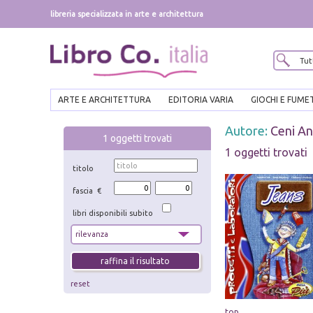
libreria specializzata in arte e architettura
ARTE E ARCHITETTURA
EDITORIA VARIA
GIOCHI E FUME
Autore:
Ceni An
1
oggetti trovati
1 oggetti trovati
titolo
fascia €
libri disponibili subito
reset
top