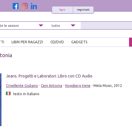
login
registrati
TTI
LIBRI PER RAGAZZI
CD/DVD
GADGETS
tonia
Jeans. Progetti e Laboratori. Libro con CD Audio
Crivellente Giuliano
-
Ceni Antonia
-
Hogsberg Irene
- Mela Music, 2012
testo in italiano