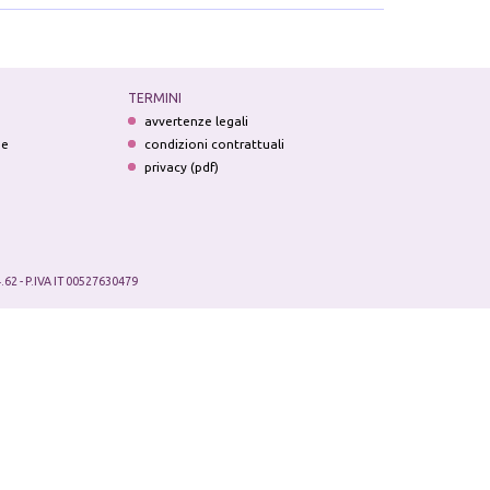
TERMINI
avvertenze legali
ne
condizioni contrattuali
privacy (pdf)
.62 - P.IVA IT 00527630479