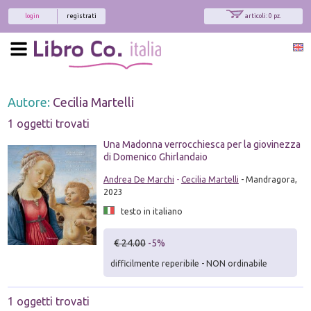
login
registrati
articoli: 0 pz.
Autore:
Cecilia Martelli
1 oggetti trovati
Una Madonna verrocchiesca per la giovinezza
di Domenico Ghirlandaio
Andrea De Marchi
-
Cecilia Martelli
- Mandragora,
2023
testo in italiano
€ 24.00
-5%
difficilmente reperibile - NON ordinabile
1 oggetti trovati