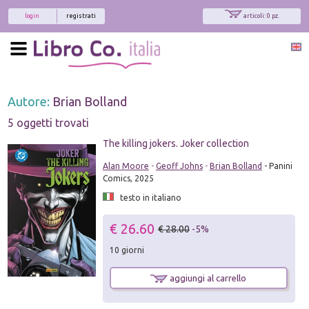
login
registrati
articoli: 0 pz.
Autore:
Brian Bolland
5 oggetti trovati
The killing jokers. Joker collection
Alan Moore
-
Geoff Johns
-
Brian Bolland
- Panini
Comics, 2025
testo in italiano
€ 26.60
€ 28.00
-5%
10 giorni
aggiungi al carrello