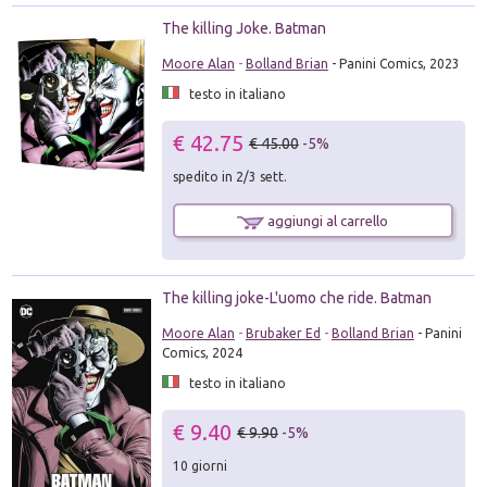
The killing Joke. Batman
Moore Alan
-
Bolland Brian
- Panini Comics, 2023
testo in italiano
€ 42.75
€ 45.00
-5%
spedito in 2/3 sett.
aggiungi al carrello
The killing joke-L'uomo che ride. Batman
Moore Alan
-
Brubaker Ed
-
Bolland Brian
- Panini
Comics, 2024
testo in italiano
€ 9.40
€ 9.90
-5%
10 giorni