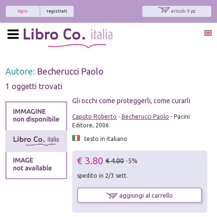
login
registrati
articoli: 0 pz.
Autore:
Becherucci Paolo
1 oggetti trovati
Gli occhi come proteggerli, come curarli
Caputo Roberto
-
Becherucci Paolo
- Pacini
Editore, 2006
testo in italiano
€ 3.80
€ 4.00
-5%
spedito in 2/3 sett.
aggiungi al carrello