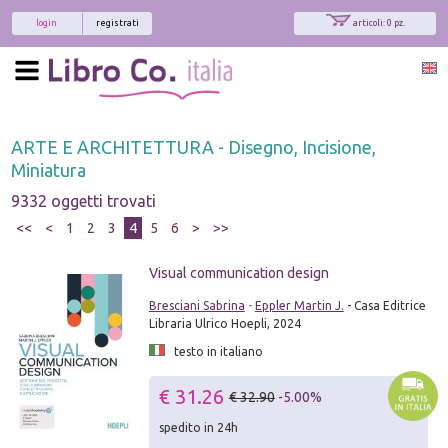
login
registrati
articoli: 0 pz.
ARTE E ARCHITETTURA - Disegno, Incisione,
Miniatura
9332 oggetti trovati
<<
<
1
2
3
4
5
6
>
>>
Visual communication design
Bresciani Sabrina
-
Eppler Martin J.
- Casa Editrice
Libraria Ulrico Hoepli, 2024
testo in italiano
€ 31.26
€ 32.90
-5.00%
spedito in 24h